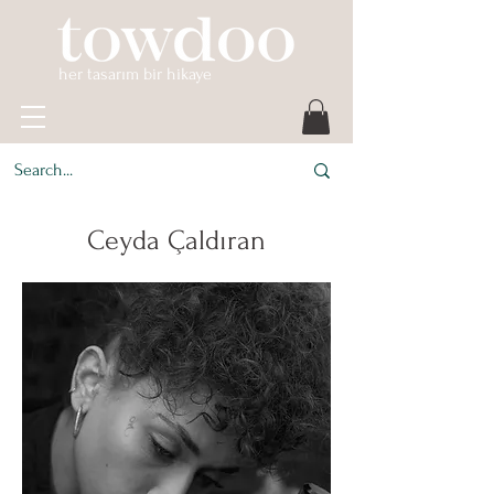
her tasarım bir hikaye
Ceyda Çaldıran