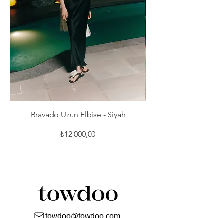
Bravado Uzun Elbise - Siyah
Fiyat
₺12.000,00
towdoo@towdoo.com