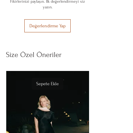
maalesef hâlâ daha kadınlarımızın kalıplarla
Fikirlerinizi paylaşın. İlk değerlendirmeyi siz
Tamburlu kurutma yapılmaz
yazın.
verdiği savaşta ilklerden biri.
Ütülenmez
Değerlendirme Yap
Size Özel Öneriler
Sepete Ekle