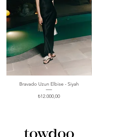
Bravado Uzun Elbise - Siyah
Fiyat
₺12.000,00