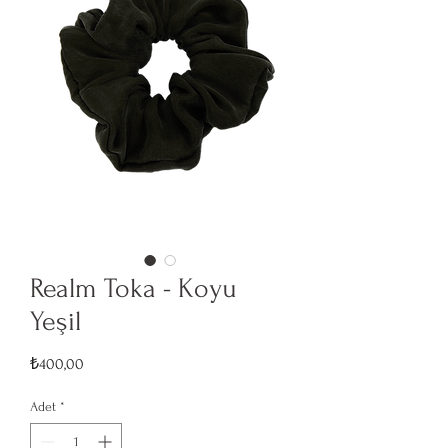
Realm Toka - Koyu
Yeşil
Fiyat
₺400,00
Adet
*