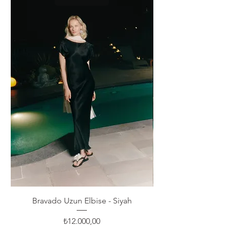
Bravado Uzun Elbise - Siyah
Fiyat
₺12.000,00