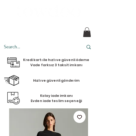
her tasarım bir hikaye
Kredi kartı ile hızlı ve güvenli ödeme
Vade farksız 3 taksit imkanı
Hızlı ve güvenli gönderim
Kolay iade imkanı
Evden iade teslim seçeneği