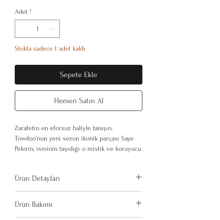
Adet
*
Stokta sadece 1 adet kaldı
Sepete Ekle
Hemen Satın Al
Zarafetin en eforsuz haliyle tanışın.
Towdoo’nun yeni sezon ikonik parçası Saye
Pelerin, isminin taşıdığı o mistik ve koruyucu
ruhu modern bir tasarımla birleştiriyor. %100
Vegan İpek (Cupro) kumaşın tende bıraktığı
Ürün Detayları
ipeksi dokunuş, her adımda size eşlik eden
akışkan bir formla birleşti.
%100 Cupro
Ürün Bakımı
Doğal kaynaklı, nefes alabilen ve
Klasik pelerin anlayışını lüks bir boyuta
hipoalerjenik doku.