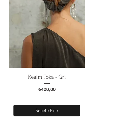
Realm Toka - Gri
Fiyat
₺400,00
Sepete Ekle