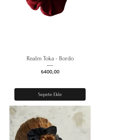
Realm Toka - Bordo
Fiyat
₺400,00
Sepete Ekle