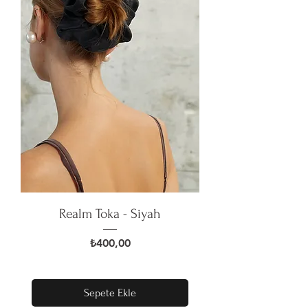
Realm Toka - Siyah
Fiyat
₺400,00
Sepete Ekle