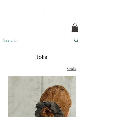
her tasarım bir hikaye
Toka
Sırala