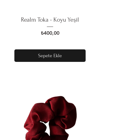
Realm Toka - Koyu Yeşil
Fiyat
₺400,00
Sepete Ekle