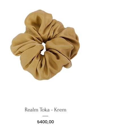
Realm Toka - Krem
Fiyat
₺400,00