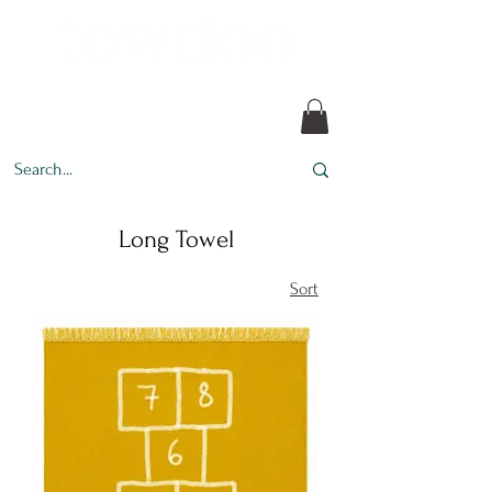
Every design tells a story.
Long Towel
Sort