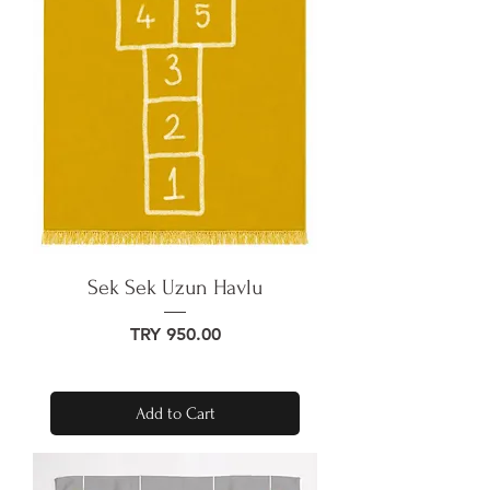
Sek Sek Uzun Havlu
Price
TRY 950.00
Add to Cart