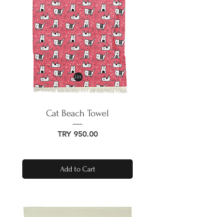
Cat Beach Towel
Price
TRY 950.00
Add to Cart