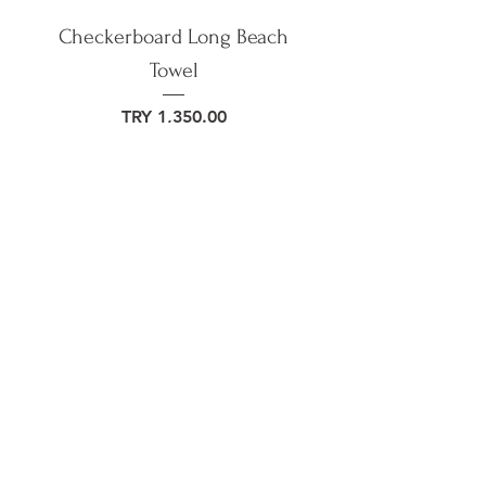
Checkerboard Long Beach
Towel
Price
TRY 1,350.00
Add to Cart