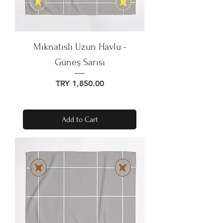
Mıknatıslı Uzun Havlu -
Güneş Sarısı
Price
TRY 1,850.00
Add to Cart