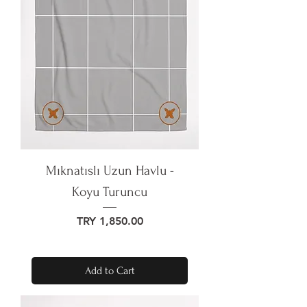
Mıknatıslı Uzun Havlu -
Koyu Turuncu
Price
TRY 1,850.00
Add to Cart