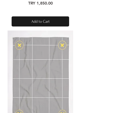
Price
TRY 1,850.00
Add to Cart