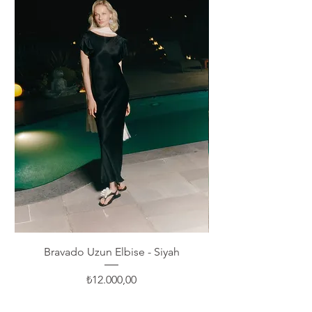
Bravado Uzun Elbise - Siyah
Fiyat
₺12.000,00