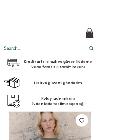
her tasarım bir hikaye
Kredi kartı ile hızlı ve güvenli ödeme
Vade farksız 3 taksit imkanı
Hızlı ve güvenli gönderim
Kolay iade imkanı
Evden iade teslim seçeneği